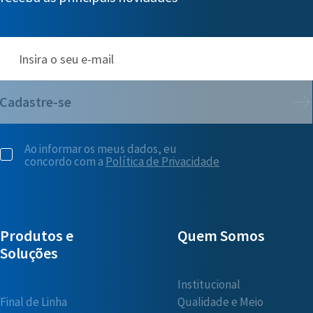
Cadastre-se
Ao informar os meus dados, eu
concordo com a
Política de Privacidade
Produtos e
Quem Somos
Soluções
Institucional
Final de Linha
Qualidade e Meio