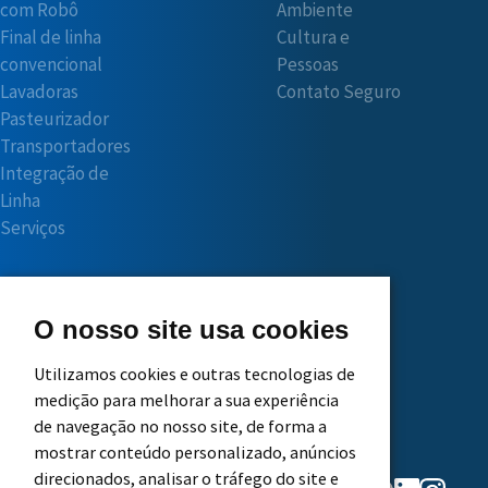
com Robô
Ambiente
Final de linha
Cultura e
convencional
Pessoas
Lavadoras
Contato Seguro
Pasteurizador
Transportadores
Integração de
Linha
Serviços
Central do
Trabalhe
O nosso site usa cookies
Cliente
Conosco
Utilizamos cookies e outras tecnologias de
medição para melhorar a sua experiência
Solicite
Principais
de navegação no nosso site, de forma a
Orçamento
Benefícios
mostrar conteúdo personalizado, anúncios
Assistência
Etapas do
direcionados, analisar o tráfego do site e