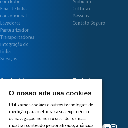
com Robô
Ambiente
Final de linha
Cultura e
convencional
Pessoas
Lavadoras
Contato Seguro
Pasteurizador
Transportadores
Integração de
Linha
Serviços
Central do
Trabalhe
Cliente
Conosco
O nosso site usa cookies
Utilizamos cookies e outras tecnologias de
Solicite
Principais
medição para melhorar a sua experiência
Orçamento
Benefícios
de navegação no nosso site, de forma a
Assistência
Etapas do
mostrar conteúdo personalizado, anúncios