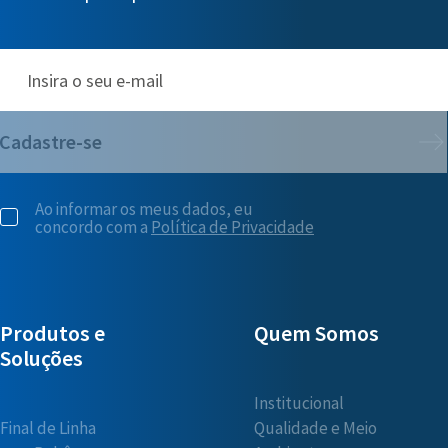
Cadastre-se
Ao informar os meus dados, eu
concordo com a
Política de Privacidade
Produtos e
Quem Somos
Soluções
Institucional
Final de Linha
Qualidade e Meio