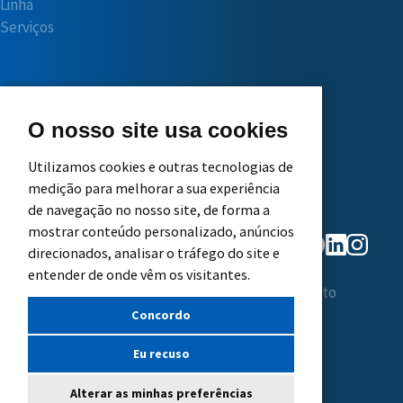
Linha
Serviços
Central do
Trabalhe
Cliente
Conosco
O nosso site usa cookies
Utilizamos cookies e outras tecnologias de
Solicite
Principais
medição para melhorar a sua experiência
Orçamento
Benefícios
de navegação no nosso site, de forma a
Assistência
Etapas do
mostrar conteúdo personalizado, anúncios
Técnica
Processo
direcionados, analisar o tráfego do site e
Seletivo
entender de onde vêm os visitantes.
Vagas em Aberto
Concordo
Eu recuso
Alterar as minhas preferências